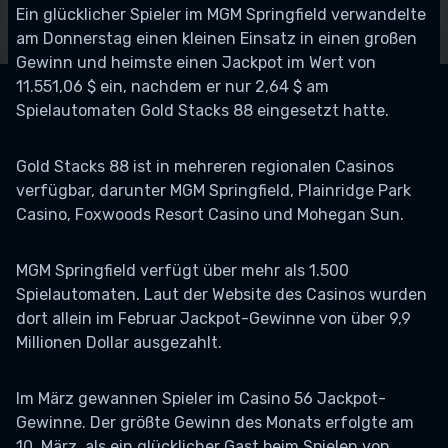
Ein glücklicher Spieler im MGM Springfield verwandelte
am Donnerstag einen kleinen Einsatz in einen großen
Gewinn und heimste einen Jackpot im Wert von
11.551,06 $ ein, nachdem er nur 2,64 $ am
Spielautomaten Gold Stacks 88 eingesetzt hatte.
Gold Stacks 88 ist in mehreren regionalen Casinos
verfügbar, darunter MGM Springfield, Plainridge Park
Casino, Foxwoods Resort Casino und Mohegan Sun.
MGM Springfield verfügt über mehr als 1.500
Spielautomaten. Laut der Website des Casinos wurden
dort allein im Februar Jackpot-Gewinne von über 9,9
Millionen Dollar ausgezahlt.
Im März gewannen Spieler im Casino 56 Jackpot-
Gewinne. Der größte Gewinn des Monats erfolgte am
10. März, als ein glücklicher Gast beim Spielen von