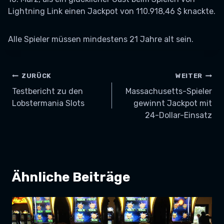
Lightning Link einen Jackpot von 110.918,46 $ knackte.
Alle Spieler müssen mindestens 21 Jahre alt sein.
Beitrags-
ZURÜCK
WEITER
Navigation
Testbericht zu den
Massachusetts-Spieler
Lobstermania Slots
gewinnt Jackpot mit
24-Dollar-Einsatz
Ähnliche Beiträge