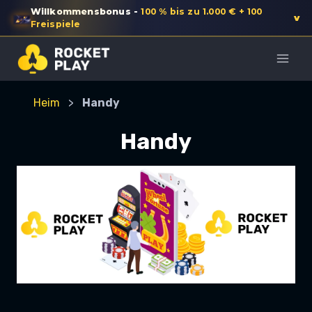
Willkommensbonus -
100 % bis zu 1.000 € + 100
v
Freispiele
Zum
Inhalt
springen
Heim
>
Handy
Erste Einzahlung:
100 % bis zu 1.000 €
+ 100 FS
Handy
Melden Sie sich in weniger als einer Minute an – Ihr
Bonus wird sofort gutgeschrieben.
Bonus erhalten ->