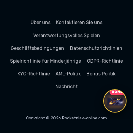
Über uns
Kontaktieren Sie uns
Verantwortungsvolles Spielen
Geschäftsbedingungen
Datenschutzrichtlinien
🍒
💎
🍀
Spielrichtlinie für Minderjährige
GDPR-Richtlinie
KYC-Richtlinie
AML-Politik
Bonus Politik
🍒
🍒
🍀
Nachricht
BONUS
🔔
🍒
🍀
Copyright © 2026 Rocketplay-online.com
🍀
🔔
⭐