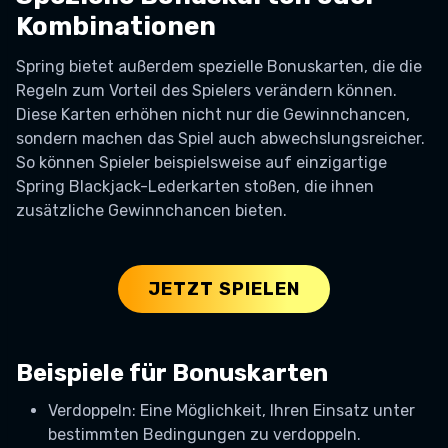
Kombinationen
Spring bietet außerdem spezielle Bonuskarten, die die
Regeln zum Vorteil des Spielers verändern können.
Diese Karten erhöhen nicht nur die Gewinnchancen,
sondern machen das Spiel auch abwechslungsreicher.
So können Spieler beispielsweise auf einzigartige
Spring Blackjack-Lederkarten stoßen, die ihnen
zusätzliche Gewinnchancen bieten.
JETZT SPIELEN
Beispiele für Bonuskarten
Verdoppeln: Eine Möglichkeit, Ihren Einsatz unter
bestimmten Bedingungen zu verdoppeln.