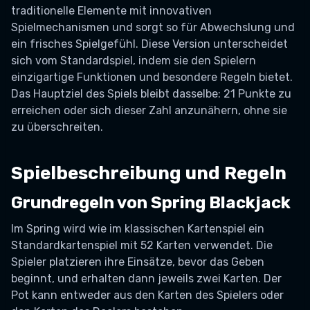
traditionelle Elemente mit innovativen
Spielmechanismen und sorgt so für Abwechslung und
ein frisches Spielgefühl. Diese Version unterscheidet
sich vom Standardspiel, indem sie den Spielern
einzigartige Funktionen und besondere Regeln bietet.
Das Hauptziel des Spiels bleibt dasselbe: 21 Punkte zu
erreichen oder sich dieser Zahl anzunähern, ohne sie
zu überschreiten.
Spielbeschreibung und Regeln
Grundregeln von Spring Blackjack
Im Spring wird wie im klassischen Kartenspiel ein
Standardkartenspiel mit 52 Karten verwendet. Die
Spieler platzieren ihre Einsätze, bevor das Geben
beginnt, und erhalten dann jeweils zwei Karten. Der
Pot kann entweder aus den Karten des Spielers oder