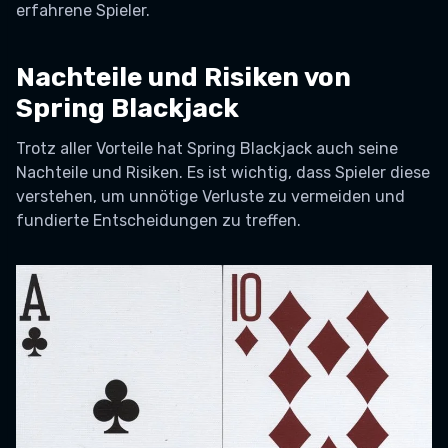
erfahrene Spieler.
Nachteile und Risiken von
Spring Blackjack
Trotz aller Vorteile hat Spring Blackjack auch seine
Nachteile und Risiken. Es ist wichtig, dass Spieler diese
verstehen, um unnötige Verluste zu vermeiden und
fundierte Entscheidungen zu treffen.