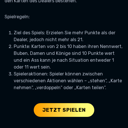
den Karten des Dealers bestehen.
Spielregeln:
Ziel des Spiels: Erzielen Sie mehr Punkte als der
Dealer, jedoch nicht mehr als 21.
Punkte: Karten von 2 bis 10 haben ihren Nennwert,
Buben, Damen und Könige sind 10 Punkte wert
und ein Ass kann je nach Situation entweder 1
oder 11 wert sein.
Spieleraktionen: Spieler können zwischen
verschiedenen Aktionen wählen – „stehen“, „Karte
nehmen“, „verdoppeln“ oder „Karten teilen“.
JETZT SPIELEN