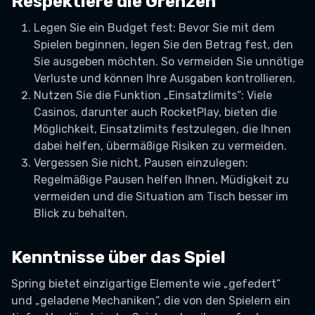
Respektiere die Grenzen
Legen Sie ein Budget fest: Bevor Sie mit dem
Spielen beginnen, legen Sie den Betrag fest, den
Sie ausgeben möchten. So vermeiden Sie unnötige
Verluste und können Ihre Ausgaben kontrollieren.
Nutzen Sie die Funktion „Einsatzlimits“: Viele
Casinos, darunter auch RocketPlay, bieten die
Möglichkeit, Einsatzlimits festzulegen, die Ihnen
dabei helfen, übermäßige Risiken zu vermeiden.
Vergessen Sie nicht, Pausen einzulegen:
Regelmäßige Pausen helfen Ihnen, Müdigkeit zu
vermeiden und die Situation am Tisch besser im
Blick zu behalten.
Kenntnisse über das Spiel
Spring bietet einzigartige Elemente wie „gefedert“
und „geladene Mechaniken“, die von den Spielern ein