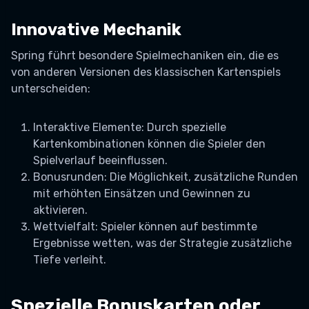
Innovative Mechanik
Spring führt besondere Spielmechaniken ein, die es
von anderen Versionen des klassischen Kartenspiels
unterscheiden:
Interaktive Elemente: Durch spezielle
Kartenkombinationen können die Spieler den
Spielverlauf beeinflussen.
Bonusrunden: Die Möglichkeit, zusätzliche Runden
mit erhöhten Einsätzen und Gewinnen zu
aktivieren.
Wettvielfalt: Spieler können auf bestimmte
Ergebnisse wetten, was der Strategie zusätzliche
Tiefe verleiht.
Spezielle Bonuskarten oder