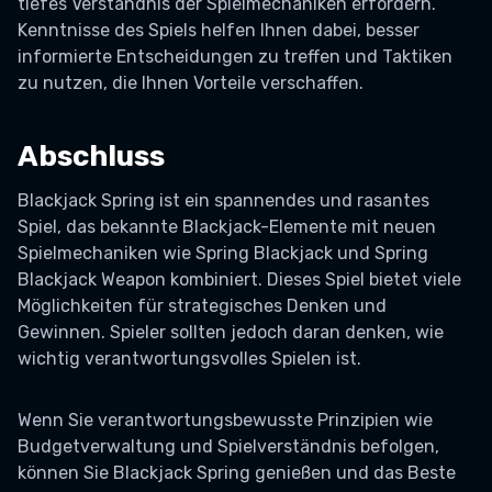
tiefes Verständnis der Spielmechaniken erfordern.
Kenntnisse des Spiels helfen Ihnen dabei, besser
informierte Entscheidungen zu treffen und Taktiken
zu nutzen, die Ihnen Vorteile verschaffen.
Abschluss
Blackjack Spring ist ein spannendes und rasantes
Spiel, das bekannte Blackjack-Elemente mit neuen
Spielmechaniken wie Spring Blackjack und Spring
Blackjack Weapon kombiniert. Dieses Spiel bietet viele
Möglichkeiten für strategisches Denken und
Gewinnen. Spieler sollten jedoch daran denken, wie
wichtig verantwortungsvolles Spielen ist.
Wenn Sie verantwortungsbewusste Prinzipien wie
Budgetverwaltung und Spielverständnis befolgen,
können Sie Blackjack Spring genießen und das Beste