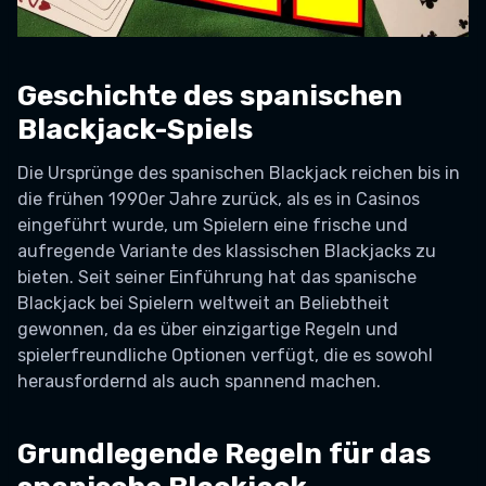
Geschichte des spanischen
Blackjack-Spiels
Die Ursprünge des spanischen Blackjack reichen bis in
die frühen 1990er Jahre zurück, als es in Casinos
eingeführt wurde, um Spielern eine frische und
aufregende Variante des klassischen Blackjacks zu
bieten. Seit seiner Einführung hat das spanische
Blackjack bei Spielern weltweit an Beliebtheit
gewonnen, da es über einzigartige Regeln und
spielerfreundliche Optionen verfügt, die es sowohl
herausfordernd als auch spannend machen.
Grundlegende Regeln für das