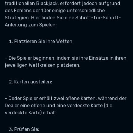
traditionellen Blackjack, erfordert jedoch aufgrund
des Fehlens der 10er einige unterschiedliche
Strategien. Hier finden Sie eine Schritt-für-Schritt-
Anleitung zum Spielen:
Platzieren Sie Ihre Wetten:
– Die Spieler beginnen, indem sie ihre Einsätze in ihren
jeweiligen Wettkreisen platzieren.
Karten austeilen:
– Jeder Spieler erhält zwei offene Karten, während der
Dealer eine offene und eine verdeckte Karte (die
verdeckte Karte) erhält.
Prüfen Sie: