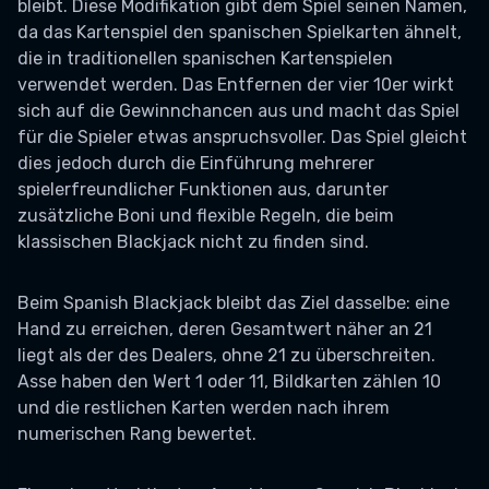
bleibt. Diese Modifikation gibt dem Spiel seinen Namen,
da das Kartenspiel den spanischen Spielkarten ähnelt,
die in traditionellen spanischen Kartenspielen
verwendet werden. Das Entfernen der vier 10er wirkt
sich auf die Gewinnchancen aus und macht das Spiel
für die Spieler etwas anspruchsvoller. Das Spiel gleicht
dies jedoch durch die Einführung mehrerer
spielerfreundlicher Funktionen aus, darunter
zusätzliche Boni und flexible Regeln, die beim
klassischen Blackjack nicht zu finden sind.
Beim Spanish Blackjack bleibt das Ziel dasselbe: eine
Hand zu erreichen, deren Gesamtwert näher an 21
liegt als der des Dealers, ohne 21 zu überschreiten.
Asse haben den Wert 1 oder 11, Bildkarten zählen 10
und die restlichen Karten werden nach ihrem
numerischen Rang bewertet.