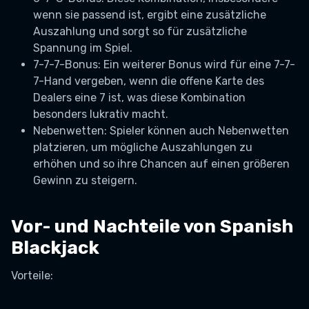
wenn sie passend ist, ergibt eine zusätzliche
Auszahlung und sorgt so für zusätzliche
Spannung im Spiel.
7-7-7-Bonus: Ein weiterer Bonus wird für eine 7-7-
7-Hand vergeben, wenn die offene Karte des
Dealers eine 7 ist, was diese Kombination
besonders lukrativ macht.
Nebenwetten: Spieler können auch Nebenwetten
platzieren, um mögliche Auszahlungen zu
erhöhen und so ihre Chancen auf einen größeren
Gewinn zu steigern.
Vor- und Nachteile von Spanish
Blackjack
Vorteile: