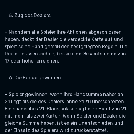
Zug des Dealers:
– Nachdem alle Spieler ihre Aktionen abgeschlossen
haben, deckt der Dealer die verdeckte Karte auf und
spielt seine Hand gemäß den festgelegten Regeln. Die
Dealer müssen ziehen, bis sie eine Gesamtsumme von
17 oder höher erreichen.
Die Runde gewinnen:
– Spieler gewinnen, wenn ihre Handsumme näher an
21 liegt als die des Dealers, ohne 21 zu überschreiten.
Ein spanisches 21-Blackjack schlägt eine Hand von 21
mit mehr als zwei Karten. Wenn Spieler und Dealer die
gleiche Summe haben, ist es ein Unentschieden und
der Einsatz des Spielers wird zurückerstattet.