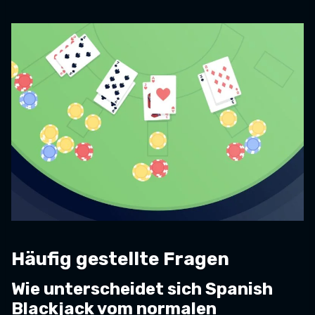
Häufig gestellte Fragen
Wie unterscheidet sich Spanish
Blackjack vom normalen