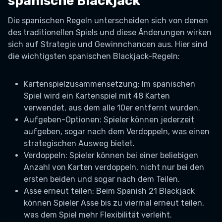
spanische Blackjack
Die spanischen Regeln unterscheiden sich von denen
des traditionellen Spiels und diese Änderungen wirken
sich auf Strategie und Gewinnchancen aus. Hier sind
die wichtigsten spanischen Blackjack-Regeln:
Kartenspielzusammensetzung: Im spanischen
Spiel wird ein Kartenspiel mit 48 Karten
verwendet, aus dem alle 10er entfernt wurden.
Aufgeben-Optionen: Spieler können jederzeit
aufgeben, sogar nach dem Verdoppeln, was einen
strategischen Ausweg bietet.
Verdoppeln: Spieler können bei einer beliebigen
Anzahl von Karten verdoppeln, nicht nur bei den
ersten beiden und sogar nach dem Teilen.
Asse erneut teilen: Beim Spanish 21 Blackjack
können Spieler Asse bis zu viermal erneut teilen,
was dem Spiel mehr Flexibilität verleiht.