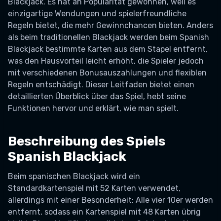
Blackjack. Es hat an Popularität gewonnen, weil es
einzigartige Wendungen und spielerfreundliche
Regeln bietet, die mehr Gewinnchancen bieten. Anders
als beim traditionellen Blackjack werden beim Spanish
Blackjack bestimmte Karten aus dem Stapel entfernt,
was den Hausvorteil leicht erhöht, die Spieler jedoch
mit verschiedenen Bonusauszahlungen und flexiblen
Regeln entschädigt. Dieser Leitfaden bietet einen
detaillierten Überblick über das Spiel, hebt seine
Funktionen hervor und erklärt, wie man spielt.
Beschreibung des Spiels
Spanish Blackjack
Beim spanischen Blackjack wird ein
Standardkartenspiel mit 52 Karten verwendet,
allerdings mit einer Besonderheit: Alle vier 10er werden
entfernt, sodass ein Kartenspiel mit 48 Karten übrig