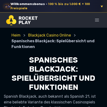
Willkommensbonus -
100 % bis zu 1.000 € + 100
v
Freispiele
Zum
Inhalt
springen
Heim
>
Blackjack Casino Online
>
Erste Einzahlung:
100 % bis zu 1.000 €
Spanisches Blackjack: Spielübersicht und
+ 100 FS
Funktionen
Melden Sie sich in weniger als einer Minute an – Ihr
Bonus wird sofort gutgeschrieben.
SPANISCHES
Bonus erhalten ->
BLACKJACK:
SPIELÜBERSICHT UND
FUNKTIONEN
Spanish Blackjack, auch bekannt als Spanish 21, ist
eine beliebte Variante des klassischen Casinospiels