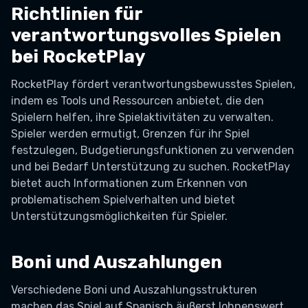
Richtlinien für
verantwortungsvolles Spielen
bei RocketPlay
RocketPlay fördert verantwortungsbewusstes Spielen,
indem es Tools und Ressourcen anbietet, die den
Spielern helfen, ihre Spielaktivitäten zu verwalten.
Spieler werden ermutigt, Grenzen für ihr Spiel
festzulegen, Budgetierungsfunktionen zu verwenden
und bei Bedarf Unterstützung zu suchen. RocketPlay
bietet auch Informationen zum Erkennen von
problematischem Spielverhalten und bietet
Unterstützungsmöglichkeiten für Spieler.
Boni und Auszahlungen
Verschiedene Boni und Auszahlungsstrukturen
machen das Spiel auf Spanisch äußerst lohnenswert.