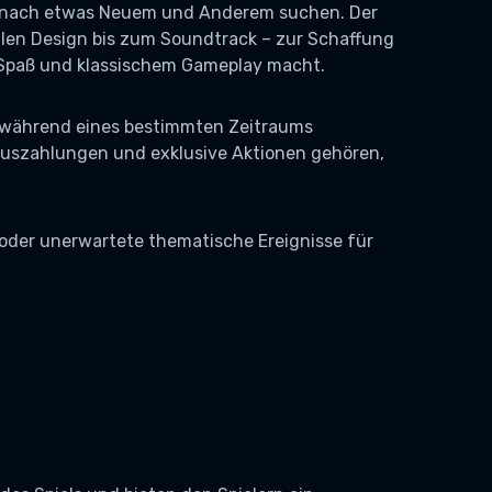
die nach etwas Neuem und Anderem suchen. Der
ellen Design bis zum Soundtrack – zur Schaffung
m Spaß und klassischem Gameplay macht.
ur während eines bestimmten Zeitraums
Auszahlungen und exklusive Aktionen gehören,
oder unerwartete thematische Ereignisse für