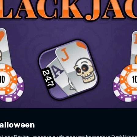
Halloween