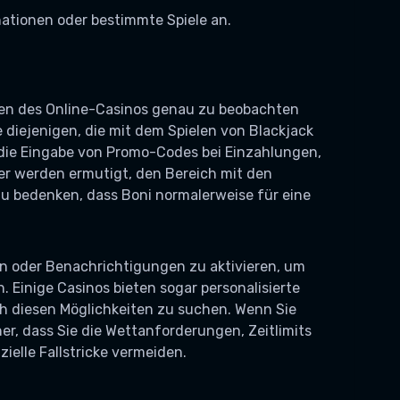
ationen oder bestimmte Spiele an.
onen des Online-Casinos genau zu beobachten
diejenigen, die mit dem Spielen von Blackjack
. die Eingabe von Promo-Codes bei Einzahlungen,
er werden ermutigt, den Bereich mit den
zu bedenken, dass Boni normalerweise für eine
ren oder Benachrichtigungen zu aktivieren, um
. Einige Casinos bieten sogar personalisierte
ach diesen Möglichkeiten zu suchen. Wenn Sie
er, dass Sie die Wettanforderungen, Zeitlimits
ielle Fallstricke vermeiden.