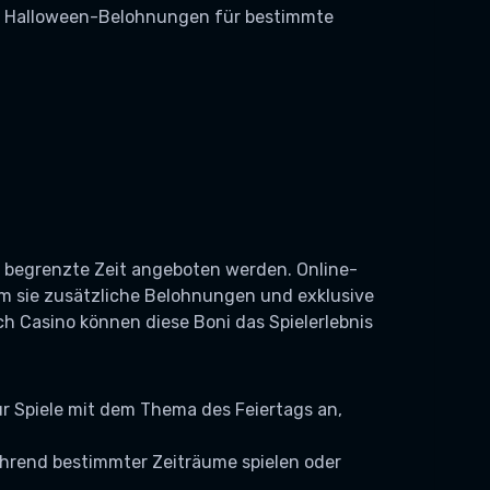
ige Halloween-Belohnungen für bestimmte
e begrenzte Zeit angeboten werden. Online-
dem sie zusätzliche Belohnungen und exklusive
h Casino können diese Boni das Spielerlebnis
r Spiele mit dem Thema des Feiertags an,
ährend bestimmter Zeiträume spielen oder