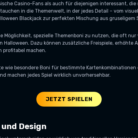
sische Casino-Fans als auch für diejenigen interessant, 
ntauchen in die Themenwelt, in der jedes Detail – vom visu
Halloween Blackjack zur perfekten Mischung aus gruselige
ie Möglichkeit, spezielle Themenboni zu nutzen, die oft n
n Halloween. Dazu können zusätzliche Freispiele, erhöhte 
h profitabel machen.
nte wie besondere Boni für bestimmte Kartenkombinationen 
nd machen jedes Spiel wirklich unvorhersehbar.
JETZT SPIELEN
 und Design