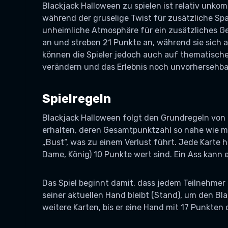
Blackjack Halloween zu spielen ist relativ unkom
während der gruselige Twist für zusätzliche Spa
unheimliche Atmosphäre für ein zusätzliches Ge
an und streben 21 Punkte an, während sie sich au
können die Spieler jedoch auch auf thematische
verändern und das Erlebnis noch unvorhersehb
Spielregeln
Blackjack Halloween folgt den Grundregeln von B
erhalten, deren Gesamtpunktzahl so nahe wie mögl
„Bust“, was zu einem Verlust führt. Jede Karte
Dame, König) 10 Punkte wert sind. Ein Ass kann
Das Spiel beginnt damit, dass jedem Teilnehmer 
seiner aktuellen Hand bleibt (Stand), um den B
weitere Karten, bis er eine Hand mit 17 Punkten 