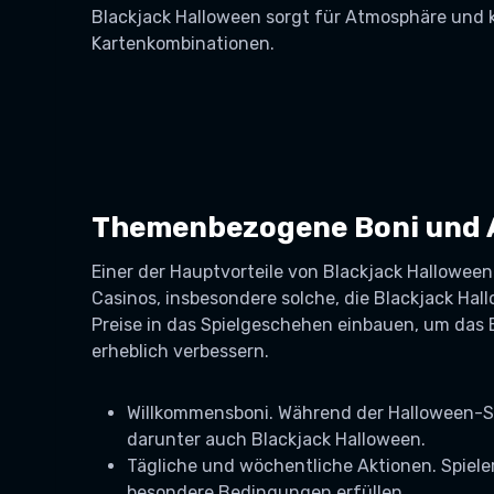
Blackjack Halloween sorgt für Atmosphäre und 
Kartenkombinationen.
Themenbezogene Boni und 
Einer der Hauptvorteile von Blackjack Hallowee
Casinos, insbesondere solche, die Blackjack Hal
Preise in das Spielgeschehen einbauen, um das 
erheblich verbessern.
Willkommensboni. Während der Halloween-Sai
darunter auch Blackjack Halloween.
Tägliche und wöchentliche Aktionen. Spiel
besondere Bedingungen erfüllen.