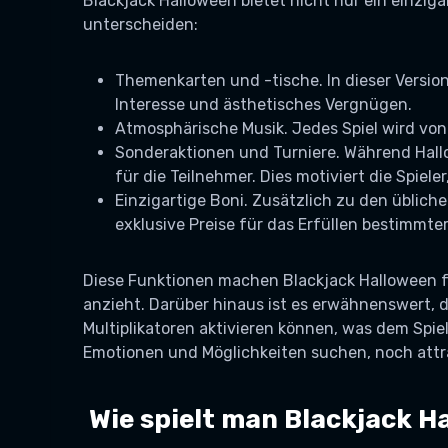
Blackjack Halloween bietet nicht nur ein einzig
unterscheiden:
Themenkarten und -tische. In dieser Version
Interesse und ästhetisches Vergnügen.
Atmosphärische Musik. Jedes Spiel wird von
Sonderaktionen und Turniere. Während Hall
für die Teilnehmer. Dies motiviert die Spie
Einzigartige Boni. Zusätzlich zu den üblich
exklusive Preise für das Erfüllen bestimm
Diese Funktionen machen Blackjack Halloween fü
anzieht. Darüber hinaus ist es erwähnenswert, d
Multiplikatoren aktivieren können, was dem Spie
Emotionen und Möglichkeiten suchen, noch attr
Wie spielt man Blackjack H